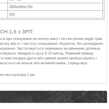
2600х660х700
105
СН-1,6 з ЗРП:
я при скошуванні на зелену масу і на сіно різних видів трав,
високу якість і чистоту скошування. Акуратно, без розкидання
ошування. Застосовується переважно на рівнинних ділянках
совувати. Швидкість руху 6-10 км/год. Ремінний привод
 в ножі косарки дрота або каменя ремені пробуксовують і
овхується на пеньок або великий камінь, спрацьовує
к експлуатації 1 рік.