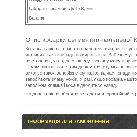
Габаритні розміри, ДхШхВ, мм
Вага, кг
Опис косарки сегментно-пальцевої К
Косарка навісна сегментно-пальцева використовуєтьс
як сіяних, так і природного виростання. Забезпечує 
по сторонах, укладає скошену трав'яну масу в прок
— чим рівніше поле, тим довшу косарку можна засто
виконує також запобіжну функцію: під час попадання
запобігають зламу ножів. У разі, якщо косарка нашт
запобіжна клямка і коса відводиться назад.
На дане навісне обладнання дається гарантійний стро
ІНФОРМАЦІЯ ДЛЯ ЗАМОВЛЕННЯ