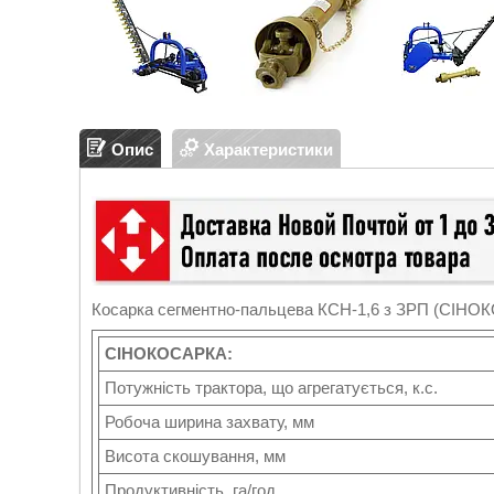
Опис
Характеристики
Косарка сегментно-пальцева КСН-1,6 з ЗРП (СIН
СIНОКОСАРКА:
Потужність трактора, що агрегатується, к.с.
Робоча ширина захвату, мм
Висота скошування, мм
Продуктивність, га/год