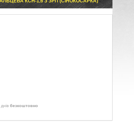
ЛЬЦЕВА КСН-1,6 З ЗРП (СІНОКОСАРКА)
 днів
безкоштовно