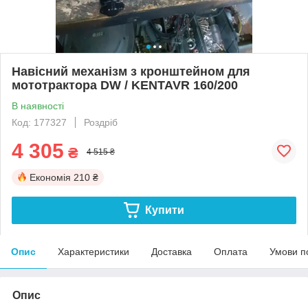
Навісний механізм з кронштейном для
мототрактора DW / KENTAVR 160/200
В наявності
Код: 177327
Роздріб
4 305
₴
4 515 ₴
Економія
210 ₴
Купити
Опис
Характеристики
Доставка
Оплата
Умови п
Опис