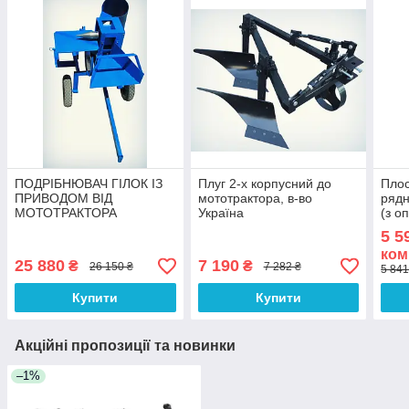
ПОДРІБНЮВАЧ ГІЛОК ІЗ
Плуг 2-х корпусний до
Плос
ПРИВОДОМ ВІД
мототрактора, в-во
рядн
МОТОТРАКТОРА
Україна
(з о
(ДВОСТОРОННЯ
5 5
ЗАТОЧКА НОЖІВ)
ком
25 880
7 190
₴
₴
26 150 ₴
7 282 ₴
5 841
Купити
Купити
Акційні пропозиції та новинки
–1%