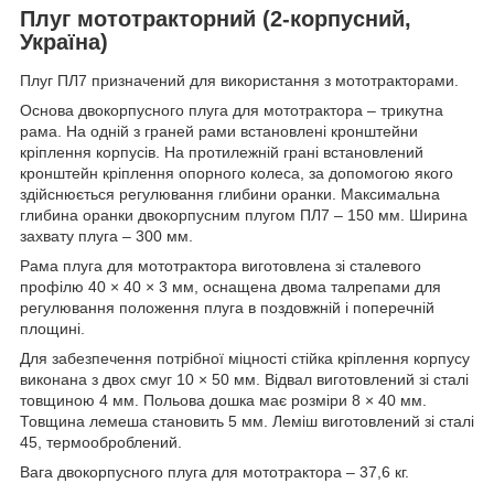
Плуг мототракторний (2-корпусний,
Україна)
Плуг ПЛ7 призначений для використання з мототракторами.
Основа двокорпусного плуга для мототрактора – трикутна
рама. На одній з граней рами встановлені кронштейни
кріплення корпусів. На протилежній грані встановлений
кронштейн кріплення опорного колеса, за допомогою якого
здійснюється регулювання глибини оранки. Максимальна
глибина оранки двокорпусним плугом ПЛ7 – 150 мм. Ширина
захвату плуга – 300 мм.
Рама плуга для мототрактора виготовлена ​​зі сталевого
профілю 40 × 40 × 3 мм, оснащена двома талрепами для
регулювання положення плуга в поздовжній і поперечній
площині.
Для забезпечення потрібної міцності стійка кріплення корпусу
виконана з двох смуг 10 × 50 мм. Відвал виготовлений зі сталі
товщиною 4 мм. Польова дошка має розміри 8 × 40 мм.
Товщина лемеша становить 5 мм. Леміш виготовлений зі сталі
45, термооброблений.
Вага двокорпусного плуга для мототрактора – 37,6 кг.