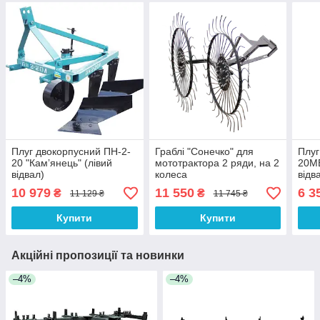
Плуг двокорпусний ПН-2-
Граблі "Сонечко" для
Плуг
20 "Камʼянець" (лівий
мототрактора 2 ряди, на 2
20МБ
відвал)
колеса
відв
10 979
11 550
6 3
₴
₴
11 129 ₴
11 745 ₴
Купити
Купити
Акційні пропозиції та новинки
–4%
–4%