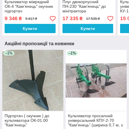
Культиватор міжрядний
Плуг двокорпусний
Куль
ОК-4 "Кам‘янець" окучник
ПН-230 "Кам'янець" до
унів
підгортач
мінітрактора
КУ-1
1.6м
9 346
17 335
15 
₴
₴
9 417 ₴
17 535 ₴
Купити
Купити
Акційні пропозиції та новинки
–1%
–1%
Підгортач ( окучник ) до
Культиватор просапний
культиватора ОК-01.00
універсальний КПУ-2-70
"Камʼянець"
"Кам'янець" (ширина 0,7 м, з