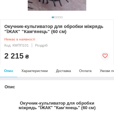
Окучник-культиватор для обробки міжрядь
"ЇЖАК" "Кам‘янець" (60 см)
Немає в наявності
Код: КМПП101
Роздріб
2 215
₴
Опис
Характеристики
Доставка
Оплата
Умови п
Опис
Окучник-культиватор
для обробки
міжрядь
"ЇЖАК"
"Кам‘янець"
(60 см)