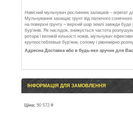
Навісний мульчувач рослинних залишків – агрегат дл
Мульчування захищає грунт від палючого сонячного св
на поверхні грунту – верхній шар землі завжди буд
бур'янів. Як наслідок, знижується частота розпушув
ротора і великій кількості ножів, мульчувач ефектив
крупностеблевые бур'яни, солому і рівномірно розпо
Адресна Доставка або в будь-яке зручне для Ва
ІНФОРМАЦІЯ ДЛЯ ЗАМОВЛЕННЯ
Ціна:
90 572 ₴