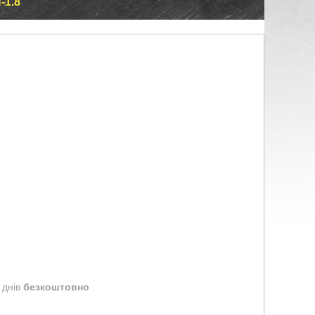
-1.8
 днів
безкоштовно