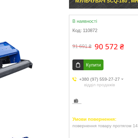
МУЛЬЧУВАЧ SCQ-180 , МН
В наявності
Код:
110872
90 572 ₴
91 691 ₴
Купити
+380 (97) 559-27-27
відділ продажів
повернення товару протягом 14