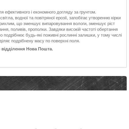
я ефективного і економного догляду за грунтом.
ітла, водної та повітряної ерозії, запобігає утворенню кірки
е рихлим, що зменшує випаровування вологи, зменшує ріст
ання, поливів, прополки. Завдяки високій частоті обертання
но подрібнює будь-які поживні рослинні залишки, у тому числі
діляє подрібнену масу по поверхні поля.
с відділення Нова Пошта.