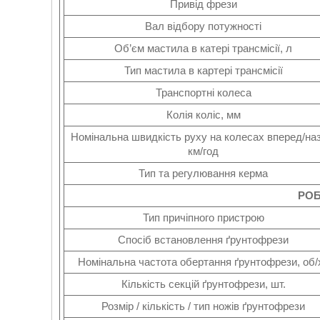
Привід фрези
Вал відбору потужності
Об’єм мастила в катері трансмісії, л
Тип мастила в картері трансмісії
Транспортні колеса
Колія коліс, мм
Номінальна швидкість руху на колесах вперед/на
км/год
Тип та регулювання керма
РОБ
Тип причіпного пристрою
Спосіб встановлення ґрунтофрези
Номінальна частота обертання ґрунтофрези, об/
Кількість секцій ґрунтофрези, шт.
Розмір / кількість / тип ножів ґрунтофрези