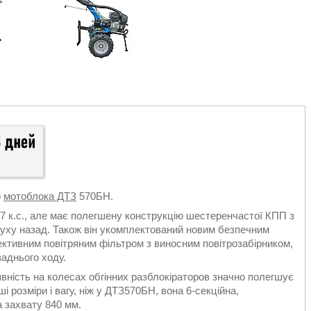
о
мотоблока ДТЗ
570БН.
 к.с., але має полегшену конструкцію шестеренчастої КПП з
руху назад. Також він укомплектований новим безпечним
ктивним повітряним фільтром з виносним повітрозабірником,
аднього ходу.
ність на колесах обгінних разблокіраторов значно полегшує
 розміри і вагу, ніж у ДТЗ570БН, вона 6-секційна,
 захвату 840 мм.