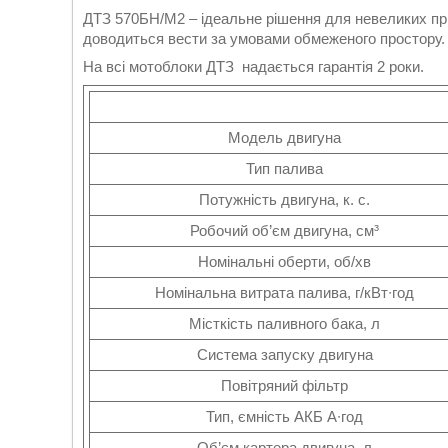
ДТЗ 570БН/М2 – ідеальне рішення для невеликих пр
доводиться вести за умовами обмеженого простору.
На всі мотоблоки ДТЗ надається гарантія 2 роки.
Модель двигуна
Тип палива
Потужність двигуна, к. с.
Робочий об’єм двигуна, см³
Номінальні оберти, об/хв
Номінальна витрата палива, г/кВт∙год
Місткість паливного бака, л
Система запуску двигуна
Повітряний фільтр
Тип, ємність АКБ А∙год
Об’єм картера двигуна, л