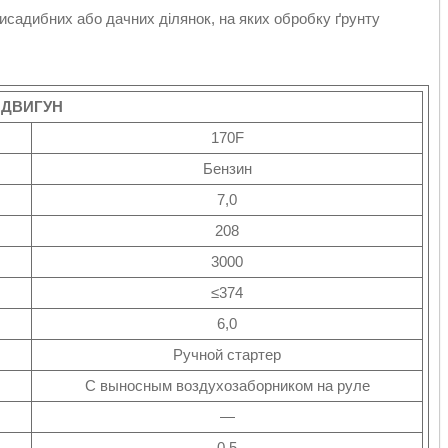
исадибних або дачних ділянок, на яких обробку ґрунту
ДВИГУН
170F
Бензин
7,0
208
3000
≤374
6,0
Ручной стартер
С выносным воздухозаборником на руле
—
0,5