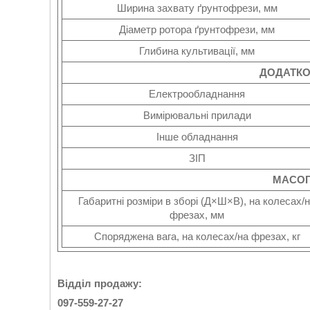
Ширина захвату ґрунтофрези, мм
Діаметр ротора ґрунтофрези, мм
Глибина культивації, мм
ДОДАТК
Електрообладнання
Вимірювальні прилади
Інше обладнання
ЗІП
МАСОГ
Габаритні розміри в зборі (Д×Ш×В), на колесах/
фрезах, мм
Споряджена вага, на колесах/на фрезах, кг
Відділ продажу:
097-559-27-27