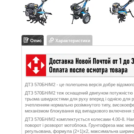
Опис
Характеристики
ДТЗ 570БН/М2 - це полегшена версія добре відомог
ДТЗ 570БН/М2 теж оснащений двигуном потужністю 7
трьома швидкостями для руху вперед і однією для 
зчепленням нормально розімкнутого типу, високоефе
механізмом блокування від випадкового включення з
ДТЗ 570БН/М2 комплектується колесами 4.00-8. Наяв
поворот і розворот мотоблока. Ґрунтофреза має менші
регульована, формула (2+1)х2, максимальна ширина