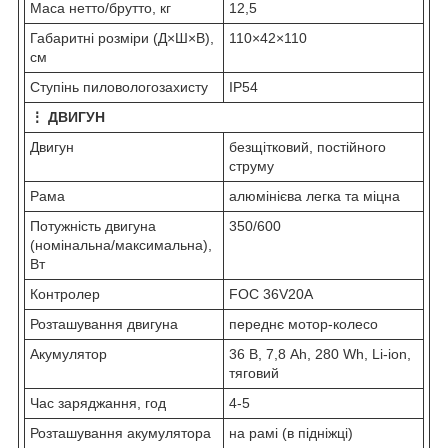
Маса нетто/брутто, кг
12,5
Габаритні розміри (Д×Ш×В),
110×42×110
см
Cтупінь пиловологозахисту
IP54
⋮ ДВИГУН
Двигун
безщітковий, постійного
струму
Рама
алюмінієва легка та міцна
Потужність двигуна
350/600
(номінальна/максимальна),
Вт
Контролер
FOC 36V20A
Розташування двигуна
переднє мотор-колесо
Акумулятор
36 В, 7,8 Ah, 280 Wh, Li-ion,
тяговий
Час заряджання, год
4-5
Розташування акумулятора
на рамі (в підніжці)