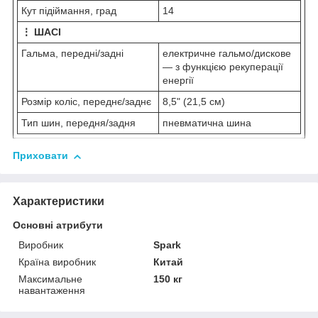
Кут підіймання, град
14
⋮ ШАСІ
Гальма, передні/задні
електричне гальмо/дискове
— з функцією рекуперації
енергії
Розмір коліс, переднє/заднє
8,5" (21,5 см)
Тип шин, передня/задня
пневматична шина
Приховати
Характеристики
Основні атрибути
Виробник
Spark
Країна виробник
Китай
Максимальне
150 кг
навантаження