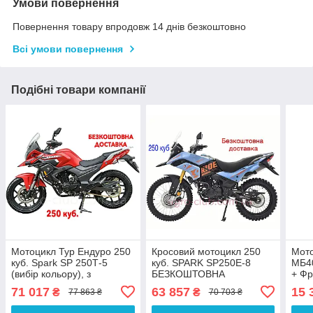
Умови повернення
Повернення товару впродовж 14 днів безкоштовно
Всі умови повернення
Подібні товари компанії
Мотоцикл Тур Ендуро 250
Кросовий мотоцикл 250
Мот
куб. Spark SP 250Т-5
куб. SPARK SP250E-8
МБ40
(вибір кольору), з
БЕЗКОШТОВНА
+ Фр
безкоштовною доставкою
ДОСТАВКА
Упак
71 017
63 857
15 
₴
₴
77 863 ₴
70 703 ₴
БЕЗ
ДОС