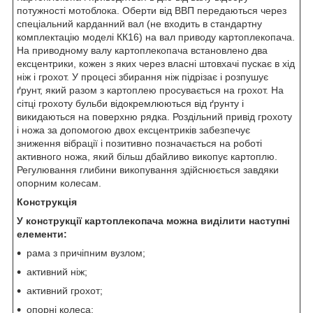
потужності мотоблока. Оберти від ВВП передаються через
спеціальний карданний вал (не входить в стандартну
комплектацію моделі КК16) на вал приводу картоплекопача.
На приводному валу картоплекопача встановлено два
ексцентрики, кожен з яких через власні штовхачі пускає в хід
ніж і грохот. У процесі збирання ніж підрізає і розпушує
ґрунт, який разом з картоплею просувається на грохот. На
сітці грохоту бульби відокремлюються від ґрунту і
викидаються на поверхню рядка. Роздільний привід грохоту
і ножа за допомогою двох ексцентриків забезпечує
зниження вібрації і позитивно позначається на роботі
активного ножа, який більш дбайливо викопує картоплю.
Регулювання глибини викопування здійснюється завдяки
опорним колесам.
Конструкція
У конструкції картоплекопача можна виділити наступні
елементи:
рама з причіпним вузлом;
активний ніж;
активний грохот;
опорні колеса;