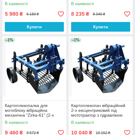
БЕЗКОШТОВНА ДОСТАВКА
В наявності
В наявності
5 980
8 235
₴
₴
6 180 ₴
8 340 ₴
Купити
Купити
–1%
–1%
Картоплекопалка для
Картоплекопач вібраційний
мотоблоку вібраційна
2-х ексцентриковий під
механічна "Zirka-61" (2-х
мототрактор з гідравлікою
ексцентр.)
В наявності
В наявності
9 460
10 040
₴
₴
9 572 ₴
10 152 ₴