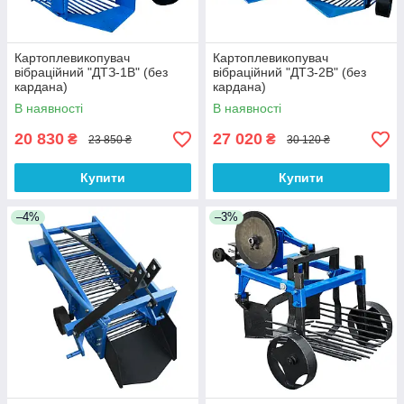
Картоплевикопувач
Картоплевикопувач
вібраційний "ДТЗ-1В" (без
вібраційний "ДТЗ-2В" (без
кардана)
кардана)
В наявності
В наявності
20 830
27 020
₴
₴
23 850 ₴
30 120 ₴
Купити
Купити
–4%
–3%