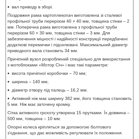
вал приводу в зборі.
Поздовжня рама картоплекопач виготовлена ​​зі сталевої
профільної труби перерізом 40 × 40 мм, товщина стінки – 2
мм. Поперечна рама виготовлена ​​з профільної труби
перерізом 60 × 30 мм, товщина стінки – 3 мм. Для
забезпечення міцності і надійності конструкції передбачені
додаткові перемички і підсилювачі. Максимальний діаметр
приводного вала становить 34 мм.
Причіпний вузол розроблений спеціально для використання
з мотоблоками «Мотор Січ» і має такі параметри:
висота причіпної коробочки – 70 мм;
ширина – 140 мм;
діаметр отвору під палець – 16,2 мм.
Активний ніж має ширину 382 мм, його товщина становить
5 мм. Ніж має заточену кромку.
Сітка активного грохоту утворена 15 прутками. Їх довжина –
500 мм, товщина – 10 мм.
Опорні колеса кріпляться за допомогою болтового
з'єднання, що дає можливість регулювати їх положення.