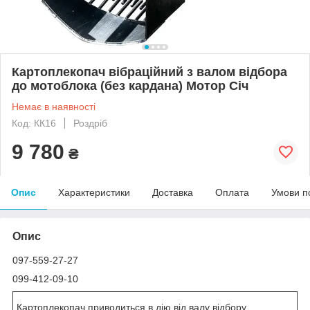
Картоплекопач вібраційний з валом відбора
до мотоблока (без кардана) Мотор Січ
Немає в наявності
Код: КК16
Роздріб
9 780
₴
Опис
Характеристики
Доставка
Оплата
Умови п
Опис
097-559-27-27
099-412-09-10
Картоплекопач приводиться в дію від валу відбору