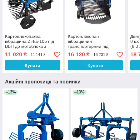
Картоплекопалка
Картоплекопач
Двиг
вібраційна Zirka-105 під
вібраційний
8 к.
ВВП до мотоблока з
транспортерний під
(8,0 
ходозменшувачем (без
мототрактор з гідравлікою
11 020
16 120
18 
₴
₴
11 141 ₴
16 231 ₴
карданного вала)
Купити
Купити
Акційні пропозиції та новинки
–13%
–10%