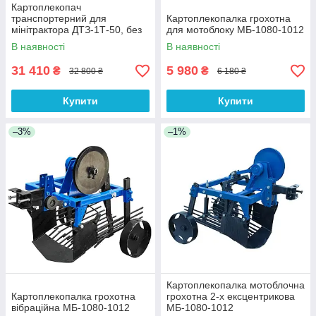
Картоплекопач
транспортерний для
Картоплекопалка грохотна
мінітрактора ДТЗ-1Т-50, без
для мотоблоку МБ-1080-1012
кардана
В наявності
В наявності
31 410
5 980
₴
₴
32 800 ₴
6 180 ₴
Купити
Купити
–3%
–1%
Картоплекопалка мотоблочна
Картоплекопалка грохотна
грохотна 2-х ексцентрикова
вібраційна МБ-1080-1012
МБ-1080-1012