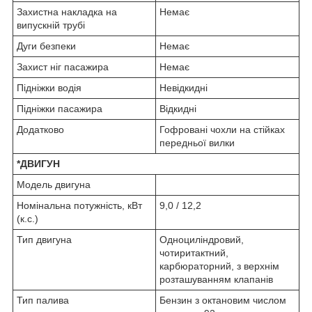
Захистна накладка на
Немає
випускній трубі
Дуги безпеки
Немає
Захист ніг пасажира
Немає
Підніжки водія
Невідкидні
Підніжки пасажира
Відкидні
Додатково
Гофровані чохли на стійках
передньої вилки
*ДВИГУН
Модель двигуна
Номінальна потужність, кВт
9,0 / 12,2
(к.с.)
Тип двигуна
Одноциліндровий,
чотиритактний,
карбюраторний, з верхнім
розташуванням клапанів
Тип палива
Бензин з октановим числом