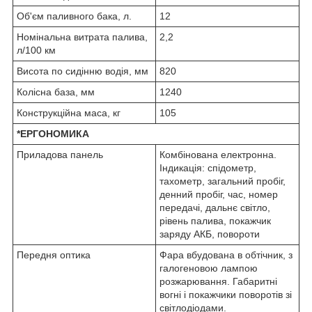
Об'єм паливного бака, л.
12
Номінальна витрата палива,
2,2
л/100 км
Висота по сидінню водія, мм
820
Колісна база, мм
1240
Конструкційна маса, кг
105
*ЕРГОНОМИКА
Приладова панель
Комбінована електронна.
Індикація: спідометр,
тахометр, загальний пробіг,
денний пробіг, час, номер
передачі, дальнє світло,
рівень палива, покажчик
заряду АКБ, повороти
Передня оптика
Фара вбудована в обтічник, з
галогеновою лампою
розжарювання. Габаритні
вогні і покажчики поворотів зі
світлодіодами.