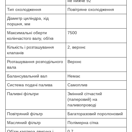
не нижче 92
Тип охолодження
Повітряне охолодження
Діаметр циліндра, хід
поршня, мм
Максимальні оберти
7500
колінчастого валу, об/хв
Кількість і розташування
2, верхнє
клапанів
Розташування розподільного
Верхнє
вала
Балансувальний вал
Немає
Система подачі палива
Самоплив
Паливні фільтри
Змінний сітчастий
(паперовий) на
паливопроводі
Повітряний фільтр
Багаторазовий поролоновий
Масляний фільтр
Полімерна сітка
Об'єм картера двигуна і
0,7