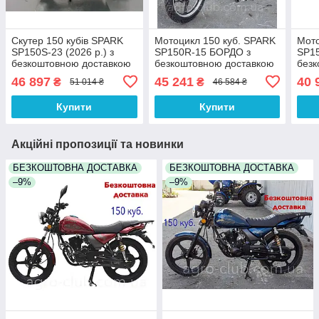
Скутер 150 кубів SPARK
Мотоцикл 150 куб. SPARK
Мото
SP150S-23 (2026 р.) з
SP150R-15 БОРДО з
SP1
безкоштовною доставкою
безкоштовною доставкою
безк
(вибір кольору)
(виб
46 897
45 241
40 
₴
₴
51 014 ₴
46 584 ₴
Купити
Купити
Акційні пропозиції та новинки
БЕЗКОШТОВНА ДОСТАВКА
БЕЗКОШТОВНА ДОСТАВКА
–9%
–9%