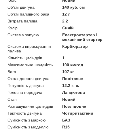
Клас
Новий
Об'єм двигуна
149 куб. см
Об'єм паливного бака
12 л
Витрата палива
2.2
Колір
Синій
Система запуску
Електростартер і
механічний стартер
Система вприскування
Карбюратор
палива
Кількість циліндрів
1
Максимальна швидкість
100 км/год
Вага
107 кг
Охолодження двигуна
Повітряне
Потужність двигуна
12.2 к. с.
Головна передача
Ланцюгова
Стан
Новий
Розташування циліндрів
Послідовне
Тактность двигуна
Чотиритактний
Сумісність з маркою
БАЗ
Сумісність з моделлю
R15