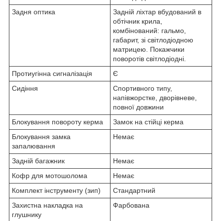
Задня оптика
Задній ліхтар вбудований в
обтічник крила,
комбінований: гальмо,
габарит, зі світлодіодною
матрицею. Покажчики
поворотів світлодіодні.
Протиугінна сигналізація
Є
Сидіння
Спортивного типу,
напівжорстке, дворівневе,
повної довжини
Блокування повороту керма
Замок на стійці керма
Блокування замка
Немає
запалювання
Задній багажник
Немає
Кофр для мотошолома
Немає
Комплект інструменту (зип)
Стандартний
Захистна накладка на
Фарбована
глушнику