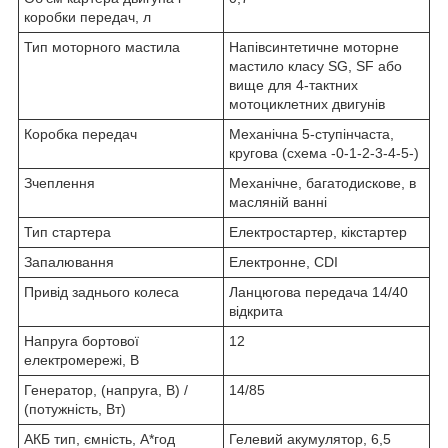
коробки передач, л
Тип моторного мастила
Напівсинтетичне моторне
мастило класу SG, SF або
вище для 4-тактних
мотоциклетних двигунів
Коробка передач
Механічна 5-ступінчаста,
кругова (схема -0-1-2-3-4-5-)
Зчеплення
Механічне, багатодискове, в
масляній ванні
Тип стартера
Електростартер, кікстартер
Запалювання
Електронне, CDI
Привід заднього колеса
Ланцюгова передача 14/40
відкрита
Напруга бортової
12
електромережі, В
Генератор, (напруга, В) /
14/85
(потужність, Вт)
АКБ тип, ємність, А*год
Гелевий акумулятор, 6,5