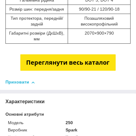
Гальмівна рідина
DOT 3, DOT 4
Розмір шин: передня/задня
90/90-21 / 120/90-18
Тип протектора, передній/
Позашляховий
задній
високопрофільний
Габаритні розміри (ДхШхВ),
2070×900×790
мм
Приховати
Характеристики
Основні атрибути
Модель
250
Виробник
Spark