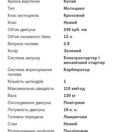
Країна виробник
Китай
Тип
Мотоцикл
Клас мотоцикла
Кросовий
Клас
Новий
Об'єм двигуна
249 куб. см
Об'єм паливного бака
13 л
Витрата палива
2.9
Колір
Зелений
Система запуску
Електростартер і
механічний стартер
Система вприскування
Карбюратор
палива
Кількість циліндрів
1
Максимальна швидкість
110 км/год
Вага
130 кг
Охолодження двигуна
Повітряне
Потужність двигуна
19 к. с.
Головна передача
Ланцюгова
Стан
Новий
Розташування циліндрів
Послідовне