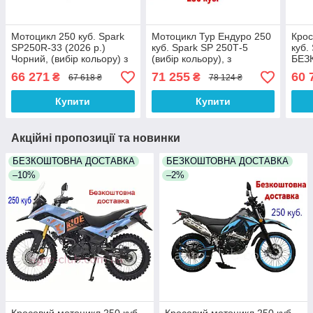
Мотоцикл 250 куб. Spark
Мотоцикл Тур Ендуро 250
Крос
SP250R-33 (2026 р.)
куб. Spark SP 250Т-5
куб.
Чорний, (вибір кольору) з
(вибір кольору), з
БЕЗ
безкоштовною доставкою
безкоштовною доставкою
ДОС
66 271
71 255
60 
₴
₴
67 618 ₴
78 124 ₴
Купити
Купити
Акційні пропозиції та новинки
БЕЗКОШТОВНА ДОСТАВКА
БЕЗКОШТОВНА ДОСТАВКА
–10%
–2%