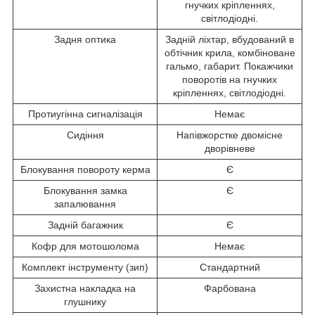
гнучких кріпленнях,
світлодіодні.
Задня оптика
Задній ліхтар, вбудований в
обтічник крила, комбіноване
гальмо, габарит. Покажчики
поворотів на гнучких
кріпленнях, світлодіодні.
Протиугінна сигналізація
Немає
Сидіння
Напівжорстке двомісне
дворівневе
Блокування повороту керма
Є
Блокування замка
Є
запалювання
Задній багажник
Є
Кофр для мотошолома
Немає
Комплект інструменту (зип)
Стандартний
Захистна накладка на
Фарбована
глушнику