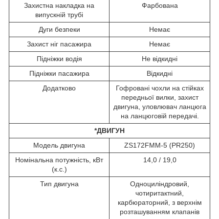
Захистна накладка на
Фарбована
випускній трубі
Дуги безпеки
Немає
Захист ніг пасажира
Немає
Підніжки водія
Не відкидні
Підніжки пасажира
Відкидні
Додатково
Гофровані чохли на стійках
передньої вилки, захист
двигуна, уловлювач ланцюга
на ланцюговій передачі.
*ДВИГУН
Модель двигуна
ZS172FMM-5 (PR250)
Номінальна потужність, кВт
14,0 / 19,0
(к.с.)
Тип двигуна
Одноциліндровий,
чотиритактний,
карбюраторний, з верхнім
розташуванням клапанів