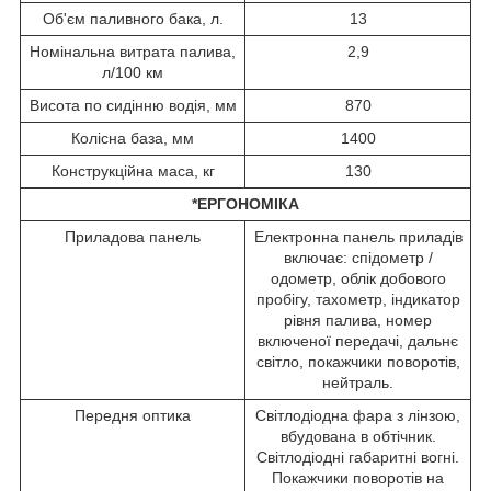
Об'єм паливного бака, л.
13
Номінальна витрата палива,
2,9
л/100 км
Висота по сидінню водія, мм
870
Колісна база, мм
1400
Конструкційна маса, кг
130
*ЕРГОНОМІКА
Приладова панель
Електронна панель приладів
включає: спідометр /
одометр, облік добового
пробігу, тахометр, індикатор
рівня палива, номер
включеної передачі, дальнє
світло, покажчики поворотів,
нейтраль.
Передня оптика
Світлодіодна фара з лінзою,
вбудована в обтічник.
Світлодіодні габаритні вогні.
Покажчики поворотів на