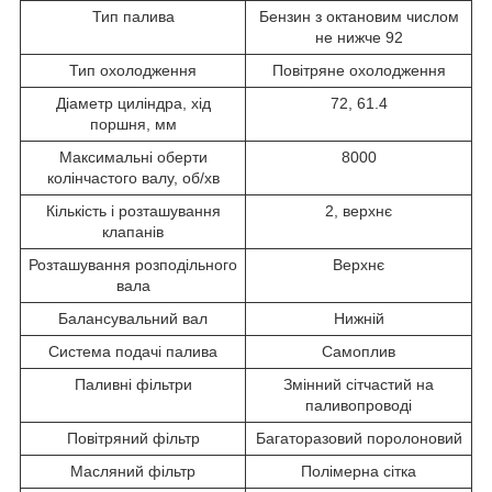
Тип палива
Бензин з октановим числом
не нижче 92
Тип охолодження
Повітряне охолодження
Діаметр циліндра, хід
72, 61.4
поршня, мм
Максимальні оберти
8000
колінчастого валу, об/хв
Кількість і розташування
2, верхнє
клапанів
Розташування розподільного
Верхнє
вала
Балансувальний вал
Нижній
Система подачі палива
Самоплив
Паливні фільтри
Змінний сітчастий на
паливопроводі
Повітряний фільтр
Багаторазовий поролоновий
Масляний фільтр
Полімерна сітка