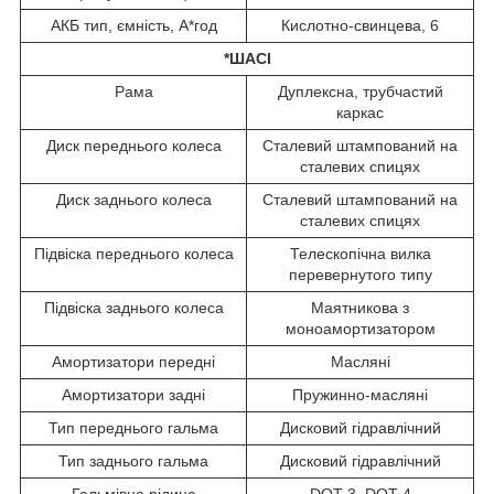
АКБ тип, ємність, А*год
Кислотно-свинцева, 6
*ШАСІ
Рама
Дуплексна, трубчастий
каркас
Диск переднього колеса
Сталевий штампований на
сталевих спицях
Диск заднього колеса
Сталевий штампований на
сталевих спицях
Підвіска переднього колеса
Телескопічна вилка
перевернутого типу
Підвіска заднього колеса
Маятникова з
моноамортизатором
Амортизатори передні
Масляні
Амортизатори задні
Пружинно-масляні
Тип переднього гальма
Дисковий гідравлічний
Тип заднього гальма
Дисковий гідравлічний