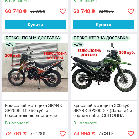
В наявності
В наявності
60 748
60 748
₴
₴
62 095 ₴
62 095 ₴
Купити
Купити
БЕЗКОШТОВНА ДОСТАВКА
БЕЗКОШТОВНА ДОСТАВКА
–2%
–2%
Кроссовий мотоцикл SPARK
Кросовий мотоцикл 300 куб.
SP250E-11 250 куб. з
SPARK SP300D-7 (Зелений з
безкоштовною доставкою
чорним) БЕЗКОШТОВНА
ДОСТАВКА
В наявності
В наявності
72 781
73 994
₴
₴
74 128 ₴
75 341 ₴