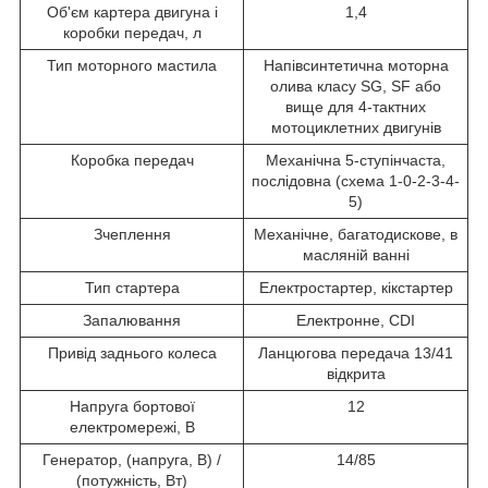
Об'єм картера двигуна і
1,4
коробки передач, л
Тип моторного мастила
Напівсинтетична моторна
олива класу SG, SF або
вище для 4-тактних
мотоциклетних двигунів
Коробка передач
Механічна 5-ступінчаста,
послідовна (схема 1-0-2-3-4-
5)
Зчеплення
Механічне, багатодискове, в
масляній ванні
Тип стартера
Електростартер, кікстартер
Запалювання
Електронне, CDI
Привід заднього колеса
Ланцюгова передача 13/41
відкрита
Напруга бортової
12
електромережі, В
Генератор, (напруга, В) /
14/85
(потужність, Вт)