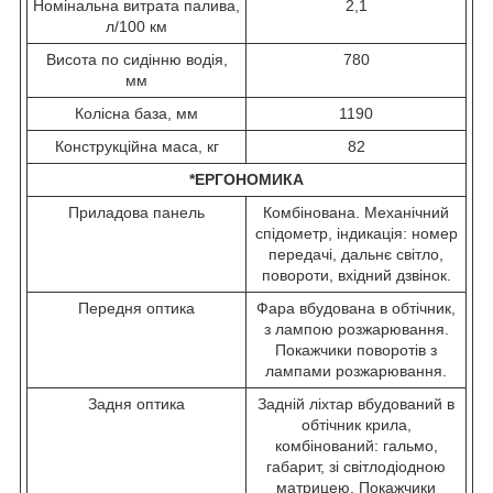
Номінальна витрата палива,
2,1
л/100 км
Висота по сидінню водія,
780
мм
Колісна база, мм
1190
Конструкційна маса, кг
82
*ЕРГОНОМИКА
Приладова панель
Комбінована. Механічний
спідометр, індикація: номер
передачі, дальнє світло,
повороти, вхідний дзвінок.
Передня оптика
Фара вбудована в обтічник,
з лампою розжарювання.
Покажчики поворотів з
лампами розжарювання.
Задня оптика
Задній ліхтар вбудований в
обтічник крила,
комбінований: гальмо,
габарит, зі світлодіодною
матрицею. Покажчики