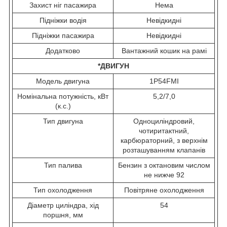
Захист ніг пасажира
Нема
Підніжки водія
Невідкидні
Підніжки пасажира
Невідкидні
Додатково
Вантажний кошик на рамі
*ДВИГУН
Модель двигуна
1P54FMI
Номінальна потужність, кВт
5,2/7,0
(к.с.)
Тип двигуна
Одноциліндровий,
чотиритактний,
карбюраторний, з верхнім
розташуванням клапанів
Тип палива
Бензин з октановим числом
не нижче 92
Тип охолодження
Повітряне охолодження
Діаметр циліндра, хід
54
поршня, мм