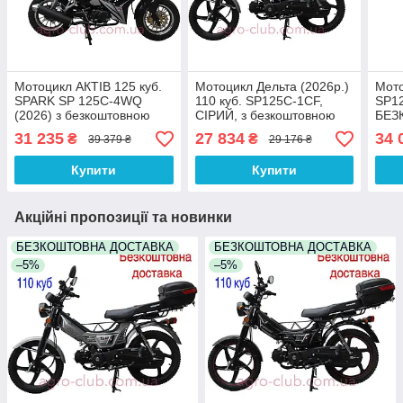
Мотоцикл АКТІВ 125 куб.
Мотоцикл Дельта (2026р.)
Мото
SPARK SP 125C-4WQ
110 куб. SP125C-1CF,
SP12
(2026) з безкоштовною
СІРИЙ, з безкоштовною
БЕЗ
доставкою по Україні.
доставкою
ДОС
31 235
27 834
34 
₴
₴
39 379 ₴
29 176 ₴
Купити
Купити
Акційні пропозиції та новинки
БЕЗКОШТОВНА ДОСТАВКА
БЕЗКОШТОВНА ДОСТАВКА
–5%
–5%