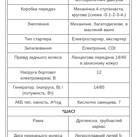
Коробка передач
Механічна 4-ступінчаста,
кругова (схема -0-1-2-3-4-)
Зчеплення
Механічне, багатодискове, в
масляній ванні
Тип стартера
Електростартер, кікстартер
Запалювання
Електронне, CDI
Привід заднього колеса
Ланцюгова передача 14/40
в захисному кожусі
Напруга бортової
12
електромережі, В
Генератор, (напруга, В) /
14/85
(потужність, Вт)
АКБ тип, ємність, А*год
Кислотно свинцева, 7
*ШАСІ
Рама
Дуплексна, трубчастий
каркас
Диск переднього колеса
Легкосплавний литий 5-