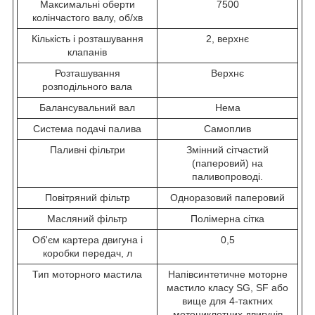
Максимальні оберти
7500
колінчастого валу, об/хв
Кількість і розташування
2, верхнє
клапанів
Розташування
Верхнє
розподільного вала
Балансувальний вал
Нема
Система подачі палива
Самоплив
Паливні фільтри
Змінний сітчастий
(паперовий) на
паливопроводі.
Повітряний фільтр
Одноразовий паперовий
Масляний фільтр
Полімерна сітка
Об'єм картера двигуна і
0,5
коробки передач, л
Тип моторного мастила
Напівсинтетичне моторне
мастило класу SG, SF або
вище для 4-тактних
мотоциклетних двигунів