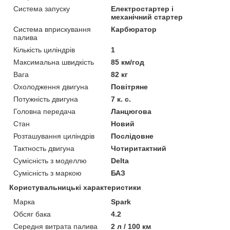
Система запуску
Електростартер і
механічний стартер
Система вприскування
Карбюратор
палива
Кількість циліндрів
1
Максимальна швидкість
85 км/год
Вага
82 кг
Охолодження двигуна
Повітряне
Потужність двигуна
7 к. с.
Головна передача
Ланцюгова
Стан
Новий
Розташування циліндрів
Послідовне
Тактность двигуна
Чотиритактний
Сумісність з моделлю
Delta
Сумісність з маркою
БАЗ
Користувальницькі характеристики
Марка
Spark
Обсяг бака
4.2
Середня витрата палива
2 л / 100 км