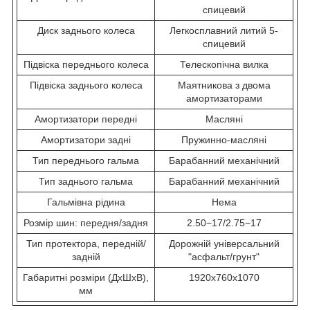
спицевий
Диск заднього колеса
Легкосплавний литий 5-
спицевий
Підвіска переднього колеса
Телескопічна вилка
Підвіска заднього колеса
Маятникова з двома
амортизаторами
Амортизатори передні
Масляні
Амортизатори задні
Пружинно-масляні
Тип переднього гальма
Барабанний механічний
Тип заднього гальма
Барабанний механічний
Гальмівна рідина
Нема
Розмір шин: передня/задня
2.50−17/2.75−17
Тип протектора, передній/
Дорожній універсальний
задній
"асфальт/грунт"
Габаритні розміри (ДхШхВ),
1920х760х1070
мм