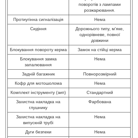
поворотів з лампами
розжарювання.
Протиугінна сигналізація
Нема
Сидіння
Дорожнього типу, м'яке,
однорівневе, повної
довжини
Блокування повороту керма
Замок на стійці керма
Блокування замка
Нема
запалювання
Задній багажник
Повнорозмірний
Кофр для мотошолома
Нема
Комплект інструменту (зип)
Стандартний
Захистна накладка на
Фарбована
глушнику
Захистна накладка на
Нема
випускній трубі
Дуги безпеки
Нема