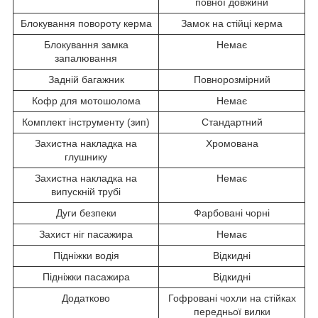
повної довжини
Блокування повороту керма
Замок на стійці керма
Блокування замка
Немає
запалювання
Задній багажник
Повнорозмірний
Кофр для мотошолома
Немає
Комплект інструменту (зип)
Стандартний
Захистна накладка на
Хромована
глушнику
Захистна накладка на
Немає
випускній трубі
Дуги безпеки
Фарбовані чорні
Захист ніг пасажира
Немає
Підніжки водія
Відкидні
Підніжки пасажира
Відкидні
Додатково
Гофровані чохли на стійках
передньої вилки