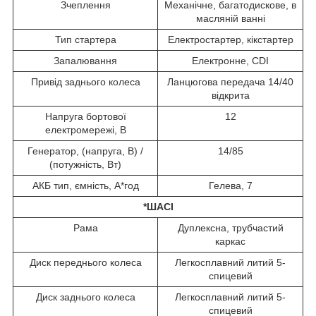
Зчеплення
Механічне, багатодискове, в
масляній ванні
Тип стартера
Електростартер, кікстартер
Запалювання
Електронне, CDI
Привід заднього колеса
Ланцюгова передача 14/40
відкрита
Напруга бортової
12
електромережі, В
Генератор, (напруга, В) /
14/85
(потужність, Вт)
АКБ тип, ємність, А*год
Гелева, 7
*ШАСІ
Рама
Дуплексна, трубчастий
каркас
Диск переднього колеса
Легкосплавний литий 5-
спицевий
Диск заднього колеса
Легкосплавний литий 5-
спицевий