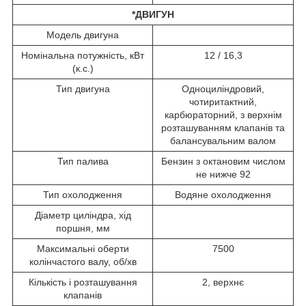
*ДВИГУН
Модель двигуна
Номінальна потужність, кВт
12 / 16,3
(к.с.)
Тип двигуна
Одноциліндровий,
чотиритактний,
карбюраторний, з верхнім
розташуванням клапанів та
балансувальним валом
Тип палива
Бензин з октановим числом
не нижче 92
Тип охолодження
Водяне охолодження
Діаметр циліндра, хід
поршня, мм
Максимальні оберти
7500
колінчастого валу, об/хв
Кількість і розташування
2, верхнє
клапанів