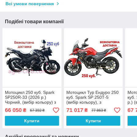
Всі умови повернення
Подібні товари компанії
Мотоцикл 250 куб. Spark
Мотоцикл Тур Ендуро 250
Мото
SP250R-33 (2026 р.)
куб. Spark SP 250Т-5
куб.
Чорний, (вибір кольору) з
(вибір кольору), з
р.) (
безкоштовною доставкою
безкоштовною доставкою
безк
66 050
71 017
67 
₴
₴
67 392 ₴
77 863 ₴
Купити
Купити
Акційні пропозиції та новинки