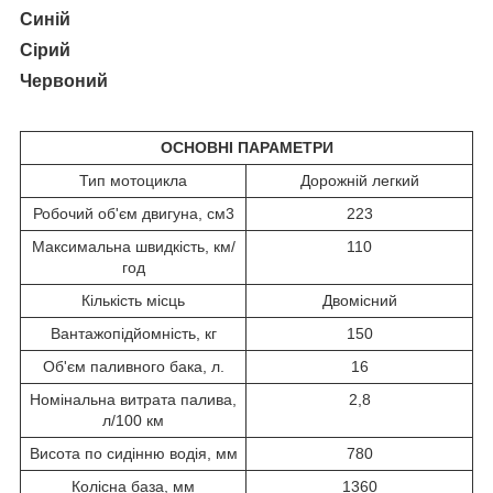
Синій
Сірий
Червоний
ОСНОВНІ ПАРАМЕТРИ
Тип мотоцикла
Дорожній легкий
Робочий об'єм двигуна, см3
223
Максимальна швидкість, км/
110
год
Кількість місць
Двомісний
Вантажопідйомність, кг
150
Об'єм паливного бака, л.
16
Номінальна витрата палива,
2,8
л/100 км
Висота по сидінню водія, мм
780
Колісна база, мм
1360