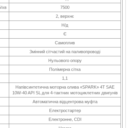
б/хв
7500
2, верхнє
Н/д
Є
Самоплив
Змінний сітчастий на паливопроводі
Нульового опору
Полімерна сітка
1,1
Напівсинтетична моторна олива «SPARK» 4Т SAE
10W-40 API SL для 4-тактних мотоциклетних двигунів
Автоматична відцентрова муфта
Електростартер
Електронне, CDI