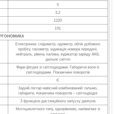
5
3,2
1220
191
ЕРГОНОМИКА
Електронна: спідометр, одометр, облік добового
пробігу, тахометр, індикація номера передачі,
нейтраль, рівень палива, індикатор заряду АКБ,
дальнє світло
Фари фігурні зі світлодіодами. Габаритні вогні із
світлодіодами. Покажчики поворотів
Є
Задній ліхтар навісний комбінований: гальмо,
габарити, покажчики поворотів – світлодіодні
З функцією дистанційного запуску двигуна
Мотоциклетного типу, однорівневе, напівм'яке зі
спинкою