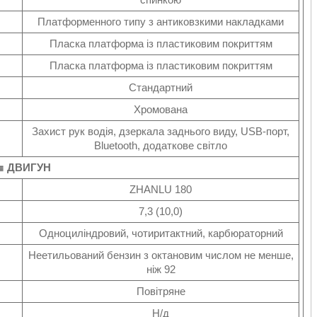
Платформенного типу з антиковзкими накладками
Пласка платформа із пластиковим покриттям
Пласка платформа із пластиковим покриттям
Стандартний
Хромована
Захист рук водія, дзеркала заднього виду, USB-порт,
Bluetooth, додаткове світло
≣ ДВИГУН
ZHANLU 180
7,3 (10,0)
Одноциліндровий, чотиритактний, карбюраторний
Неетильований бензин з октановим числом не менше,
ніж 92
Повітряне
Н/д