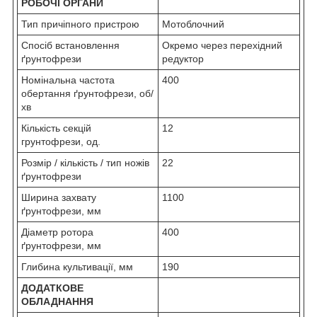
РОБОЧІ ОРГАНИ
Тип причіпного пристрою
Мотоблочний
Спосіб встановлення
Окремо через перехідний
ґрунтофрези
редуктор
Номінальна частота
400
обертання ґрунтофрези, об/
хв
Кількість секцій
12
грунтофрези, од.
Розмір / кількість / тип ножів
22
ґрунтофрези
Ширина захвату
1100
ґрунтофрези, мм
Діаметр ротора
400
ґрунтофрези, мм
Глибина культивації, мм
190
ДОДАТКОВЕ
ОБЛАДНАННЯ