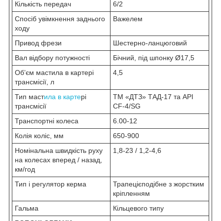
Кількість передач
6/2
Спосіб увімкнення заднього
Важелем
ходу
Привод фрези
Шестерно-ланцюговий
Вал відбору потужності
Бічний, під шпонку Ø17,5
Обʼєм мастила в картері
4,5
трансмісії, л
Тип маст
ила в карте
рі
ТМ «ДТЗ» ТАД-17 та API
трансмісії
CF-4/SG
Транспортні колеса
6.00-12
Колія коліс, мм
650-900
Номінальна швидкість руху
1,8-23 / 1,2-4,6
на колесах вперед / назад,
км/год
Тип і регулятор керма
Трапецієподібне з жорстким
кріпленням
Гальма
Кільцевого типу