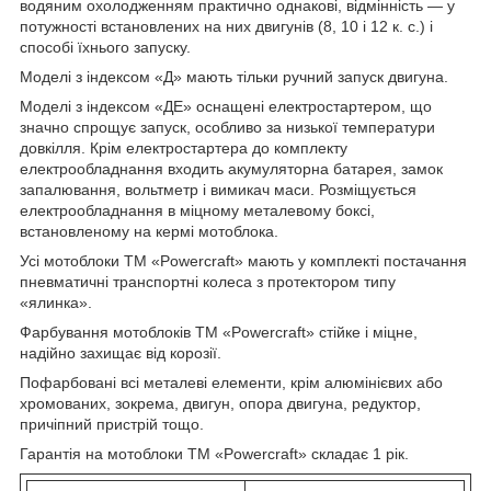
водяним охолодженням практично однакові, відмінність — у
потужності встановлених на них двигунів (8, 10 і 12 к. с.) і
способі їхнього запуску.
Моделі з індексом «Д» мають тільки ручний запуск двигуна.
Моделі з індексом «ДЕ» оснащені електростартером, що
значно спрощує запуск, особливо за низької температури
довкілля. Крім електростартера до комплекту
електрообладнання входить акумуляторна батарея, замок
запалювання, вольтметр і вимикач маси. Розміщується
електрообладнання в міцному металевому боксі,
встановленому на кермі мотоблока.
Усі мотоблоки ТМ «Powercraft» мають у комплекті постачання
пневматичні транспортні колеса з протектором типу
«ялинка».
Фарбування мотоблоків ТМ «Powercraft» стійке і міцне,
надійно захищає від корозії.
Пофарбовані всі металеві елементи, крім алюмінієвих або
хромованих, зокрема, двигун, опора двигуна, редуктор,
причіпний пристрій тощо.
Гарантія на мотоблоки ТМ «Powercraft» складає 1 рік.