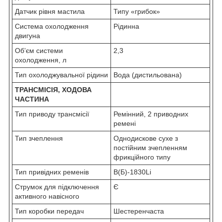
Датчик рівня мастила
Типу «грибок»
Система охолодження
Рідинна
двигуна
Обʼєм системи
2,3
охолодження, л
Тип охолоджувальної рідини
Вода (дистильована)
ТРАНСМІСІЯ, ХОДОВА
ЧАСТИНА
Тип приводу трансмісії
Ремінний, 2 приводних
ремені
Тип зчеплення
Однодискове сухе з
постійним зчепленням
фрикційного типу
Тип привідних ременів
В(Б)-1830Li
Струмок для підключення
Є
активного навісного
Тип коробки передач
Шестеренчаста