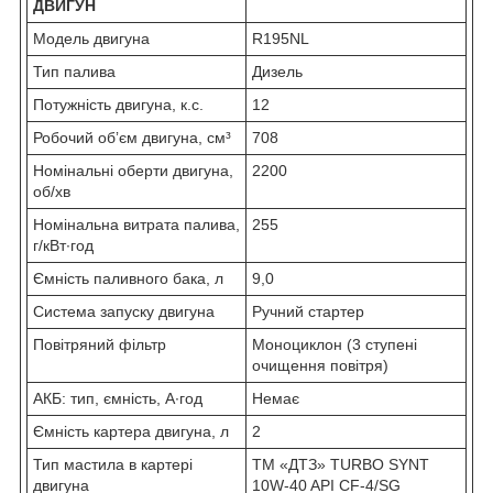
ДВИГУН
Модель двигуна
R195NL
Тип палива
Дизель
Потужність двигуна, к.с.
12
Робочий обʼєм двигуна, см³
708
Номінальні оберти двигуна,
2200
об/хв
Номінальна витрата палива,
255
г/кВт∙год
Ємність паливного бака, л
9,0
Система запуску двигуна
Ручний стартер
Повітряний фільтр
Моноциклон (3 ступені
очищення повітря)
АКБ: тип, ємність, А∙год
Немає
Ємність картера двигуна, л
2
Тип мастила в картері
ТМ «ДТЗ» TURBO SYNT
двигуна
10W-40 API CF-4/SG