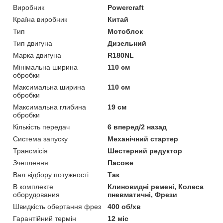
Виробник
Powercraft
Країна виробник
Китай
Тип
Мотоблок
Тип двигуна
Дизельний
Марка двигуна
R180NL
Мінімальна ширина
110 см
обробки
Максимальна ширина
110 см
обробки
Максимальна глибина
19 см
обробки
Кількість передач
6 вперед/2 назад
Система запуску
Механічний стартер
Трансмісія
Шестерний редуктор
Зчеплення
Пасове
Вал відбору потужності
Так
В комплекте
Клиновидні ремені, Колеса
оборудования
пневматичні, Фрези
Швидкість обертання фрез
400 об/хв
Гарантійний термін
12 міс