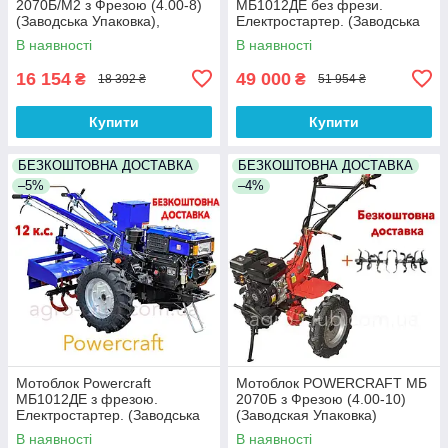
2070Б/М2 з Фрезою (4.00-8)
МБ1012ДЕ без фрези.
(Заводська Упаковка),
Електростартер. (Заводська
Безкоштовна доставка!
упаковка). БЕЗКОШТОВНА
В наявності
В наявності
ДОСТАВКА !!!
16 154
49 000
₴
₴
18 392 ₴
51 954 ₴
Купити
Купити
БЕЗКОШТОВНА ДОСТАВКА
БЕЗКОШТОВНА ДОСТАВКА
–5%
–4%
Мотоблок Powercraft
Мотоблок POWERCRAFT МБ
МБ1012ДЕ з фрезою.
2070Б з Фрезою (4.00-10)
Електростартер. (Заводська
(Заводская Упаковка)
упаковка). БЕЗКОШТОВНА
БЕЗКОШТОВНА ДОСТАВКА!!
В наявності
В наявності
ДОСТАВКА !!!