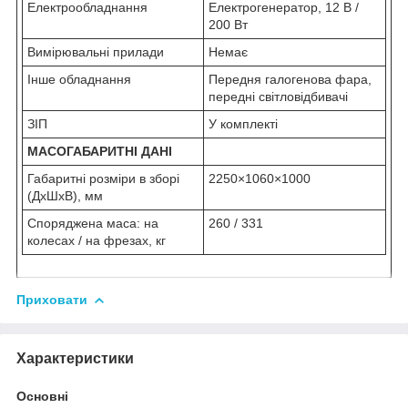
Електрообладнання
Електрогенератор, 12 В /
200 Вт
Вимірювальні прилади
Немає
Інше обладнання
Передня галогенова фара,
передні світловідбивачі
ЗІП
У комплекті
МАСОГАБАРИТНІ ДАНІ
Габаритні розміри в зборі
2250×1060×1000
(ДхШхВ), мм
Споряджена маса: на
260 / 331
колесах / на фрезах, кг
Приховати
Характеристики
Основні