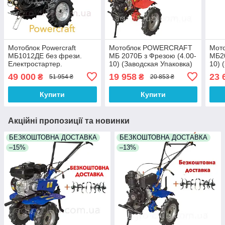
Мотоблок Powercraft
Мотоблок POWERCRAFT
Мот
МБ1012ДЕ без фрези.
МБ 2070Б з Фрезою (4.00-
МБ20
Електростартер.
10) (Заводская Упаковка)
10) 
(Заводська упаковка).
БЕЗКОШТОВНА
БЕЗ
49 000
19 958
23 
₴
₴
51 954 ₴
20 853 ₴
БЕЗКОШТОВНА
ДОСТАВКА!!
ДОС
ДОСТАВКА !!!
Купити
Купити
Акційні пропозиції та новинки
БЕЗКОШТОВНА ДОСТАВКА
БЕЗКОШТОВНА ДОСТАВКА
–15%
–13%