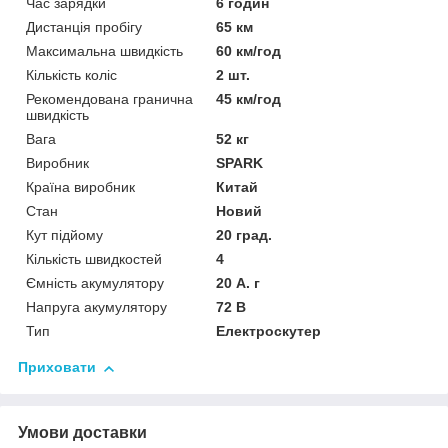
Час зарядки
6 годин
Дистанція пробігу
65 км
Максимальна швидкість
60 км/год
Кількість коліс
2 шт.
Рекомендована гранична
45 км/год
швидкість
Вага
52 кг
Виробник
SPARK
Країна виробник
Китай
Стан
Новий
Кут підйому
20 град.
Кількість швидкостей
4
Ємність акумулятору
20 А. г
Напруга акумулятору
72 В
Тип
Електроскутер
Приховати
Умови доставки