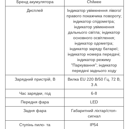
Бренд акумулятора
Chilwee
Дисплей
Індикатор увімкнення лівого/
правого покажчика повороту;
індикатор спідометра;
індикатор увімкнення
дальнього світла; індикатор
основного освітлення;
індикатор одометра;
індикатор заряду батареї;
індикатор номера передачі;
індикатор режиму
"Паркування"; індикатор
передачі заднього ходу
Зарядний пристрій, В
Вилка EU 220 В/50 Гц, 72 В,
3 A
Час зарядки, год
6-8
Передня фара
LED
Задня фара
Габаритний ліхтар/стоп-
сигнал
Ступінь пило- та
IP54