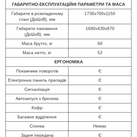
ГАБАРИТНО-ЕКСПЛУАТАЦІЙНІ ПАРАМЕТРИ ТА МАСА
Габарити в розкладеному
1730х700х1150
стані (ДхШхВ), мм
Габарити паковання
1680х430х870
(ДхШхВ), мм
Маса брутто, кг
60
Маса нетто, кг
52
ЕРГОНОМІКА
Покажчики поворотів
Є
Електронна панель приладів
Є
Сигналізація
Є
Автозапуск з брелока
Є
Кофр
Є
Багажне відділення
Є
Спинка
Немає
Задня передача
Є