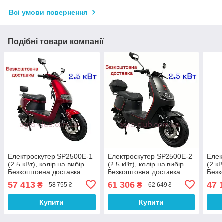
Всі умови повернення
Подібні товари компанії
Електроскутер SP2500E-1
Електроскутер SP2500E-2
Елек
(2.5 кВт), колір на вибір.
(2.5 кВт), колір на вибір.
(2 кВ
Безкоштовна доставка
Безкоштовна доставка
Безк
57 413
61 306
47 
₴
₴
58 755 ₴
62 649 ₴
Купити
Купити