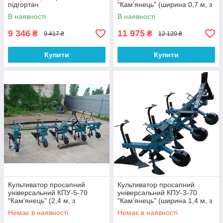
підгортач
"Кам'янець" (ширина 0,7 м, з
бритвами)
В наявності
В наявності
9 346
11 975
₴
₴
9 417 ₴
12 120 ₴
Купити
Купити
Культиватор просапний
Культиватор просапний
універсальний КПУ-5-70
універсальний КПУ-3-70
"Кам'янець" (2,4 м, з
"Камʼянець" (ширина 1,4 м, з
бритвами)
бритвами)
Немає в наявності
Немає в наявності