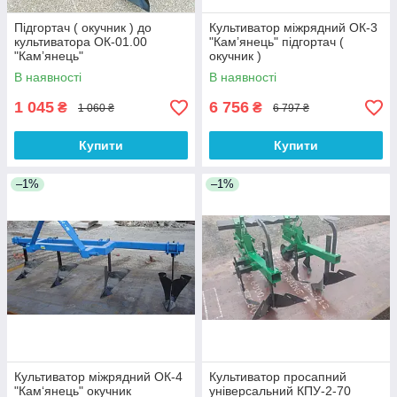
Підгортач ( окучник ) до
Культиватор міжрядний ОК-3
культиватора ОК-01.00
"Камʼянець" підгортач (
"Камʼянець"
окучник )
В наявності
В наявності
1 045
6 756
₴
₴
1 060 ₴
6 797 ₴
Купити
Купити
–1%
–1%
Культиватор міжрядний ОК-4
Культиватор просапний
"Кам‘янець" окучник
універсальний КПУ-2-70