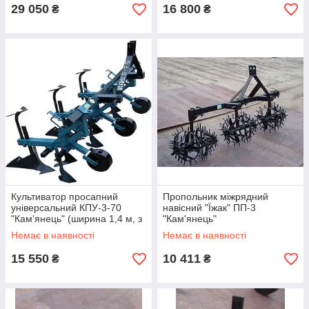
29 050
16 800
₴
₴
Культиватор просапний
Пропольник міжрядний
універсальний КПУ-3-70
навісний "Їжак" ПП-3
"Камʼянець" (ширина 1,4 м, з
"Кам'янець"
долотом)
Немає в наявності
Немає в наявності
15 550
10 411
₴
₴