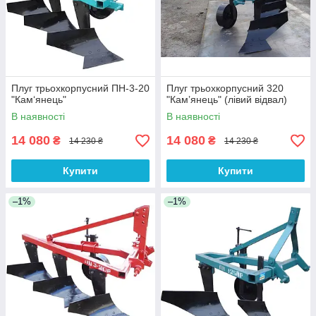
Плуг трьохкорпусний ПН-3-20
Плуг трьохкорпусний 320
"Кам‘янець"
"Камʼянець" (лівий відвал)
В наявності
В наявності
14 080
14 080
₴
₴
14 230 ₴
14 230 ₴
Купити
Купити
–1%
–1%