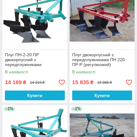
Плуг ПН-2-20 ПР
Плуг двокорпусний з
двокорпусний з
передплужниками ПН 220
передплужниками
ПР-Р (регулюємий)
"Камʼянець"
"Камʼянець"
В наявності
В наявності
14 169
15 835
₴
₴
14 319 ₴
15 985 ₴
Купити
Купити
–1%
–1%