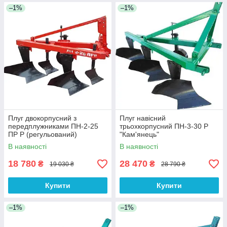
–1%
–1%
Плуг двокорпусний з
Плуг навісний
передплужниками ПН-2-25
трьохкорпусний ПН-3-30 Р
ПР Р (регульований)
"Кам'янець"
Кам'янець
В наявності
В наявності
18 780
28 470
₴
₴
19 030 ₴
28 790 ₴
Купити
Купити
–1%
–1%