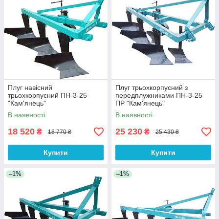
Плуг навісний
Плуг трьохкорпусний з
трьохкорпусний ПН-3-25
передплужниками ПН-3-25
"Кам'янець"
ПР "Кам'янець"
В наявності
В наявності
18 520
25 230
₴
₴
18 770 ₴
25 430 ₴
Купити
Купити
–1%
–1%