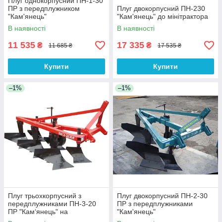
Плуг однокорпусний ПН-1-30
ПР з передплужником
Плуг двокорпусний ПН-230
"Кам'янець"
"Кам'янець" до мінітрактора
В наявності
В наявності
11 535
17 335
₴
₴
11 685 ₴
17 535 ₴
Купити
Купити
–1%
–1%
Плуг трьохкорпусний з
Плуг двокорпусний ПН-2-30
передплужниками ПН-3-20
ПР з передплужниками
ПР "Кам‘янець" на
"Кам'янець"
мінітрактор