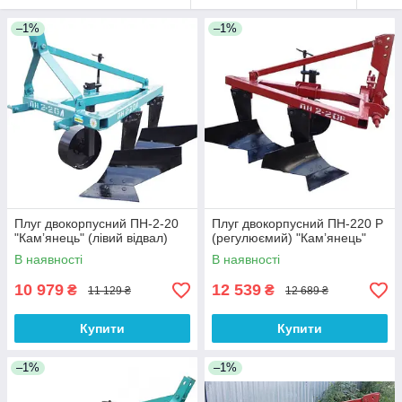
–1%
–1%
Плуг двокорпусний ПН-2-20
Плуг двокорпусний ПН-220 Р
"Камʼянець" (лівий відвал)
(регулюємий) "Камʼянець"
В наявності
В наявності
10 979
12 539
₴
₴
11 129 ₴
12 689 ₴
Купити
Купити
–1%
–1%