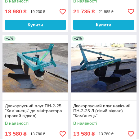
В наявності
В наявності
18 980
21 735
₴
₴
19 230 ₴
21 985 ₴
Купити
Купити
–1%
–1%
Двокорпусний плуг ПН-2-25
Двокорпусний плуг навісний
"Кам'янець" до мінітрактора
ПН-2-25 Л (лівий відвал)
(правий відвал)
"Кам‘янець"
В наявності
В наявності
13 580
13 580
₴
₴
13 780 ₴
13 780 ₴