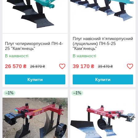
Плуг навісний п'ятикорпусний
Плуг чотирикорпусний ПН-4-
(лущильник) ПН-5-25
25 "Кам'янець"
"Кам'янець"
В наявності
В наявності
26 570
39 170
₴
₴
26 870 ₴
39 470 ₴
Купити
Купити
–1%
–1%