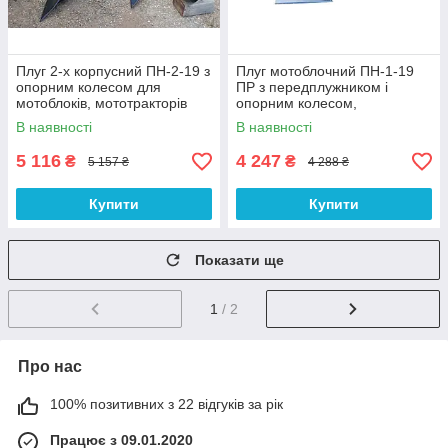
Плуг 2-х корпусний ПН-2-19 з
Плуг мотоблочний ПН-1-19
опорним колесом для
ПР з передплужником і
мотоблоків, мототракторів
опорним колесом,
"Кам'янець"
В наявності
В наявності
5 116
4 247
₴
₴
5 157 ₴
4 288 ₴
Купити
Купити
Показати ще
1
/ 2
Про нас
100% позитивних з 22 відгуків за рік
Працює з 09.01.2020