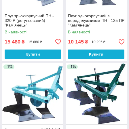
Плуг трьохкорпусний ПН -
Плуг однокорпусний з
320 Р (регульований)
передплужником ПН - 125 ПР
"Камʼянець"
"Кам'янець"
В наявності
В наявності
15 480
10 145
₴
₴
15 680 ₴
10 295 ₴
Купити
Купити
–1%
–1%