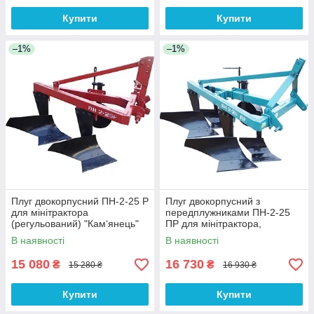
Купити
Купити
–1%
–1%
Плуг двокорпусний ПН-2-25 Р
Плуг двокорпусний з
для мінітрактора
передплужниками ПН-2-25
(регульований) "Кам‘янець"
ПР для мінітрактора,
"Кам'янець"
В наявності
В наявності
15 080
16 730
₴
₴
15 280 ₴
16 930 ₴
Купити
Купити